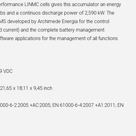
erformance LINMC cells gives this accumulator an energy
lbs and a continuos discharge power of 2,590 kW. The
S developed by Archimede Energia for the control
nd current) and the complete battery management
oftware applications for the management of all functions
,9 VDC
:
21,65 x 18,11 x 9,45 inch
000-6-2:2005 +AC:2005; EN 61000-6-4:2007 +A1:2011; EN