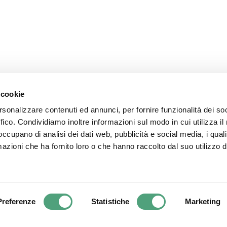
Follow us
 cookie
rsonalizzare contenuti ed annunci, per fornire funzionalità dei so
ffico. Condividiamo inoltre informazioni sul modo in cui utilizza il 
 occupano di analisi dei dati web, pubblicità e social media, i qual
azioni che ha fornito loro o che hanno raccolto dal suo utilizzo d
.r.l. - P.I. 03313010963. | Via dell’industria, 15 Verbania (VB) 28924 – It
Preferenze
Statistiche
Marketing