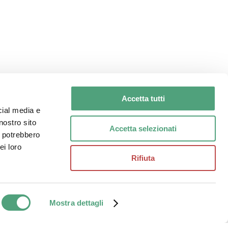
Click Here
Accetta tutti
cial media e
nostro sito
Accetta selezionati
i potrebbero
ei loro
Rifiuta
Share
alia | All Rights Reserved
Mostra dettagli