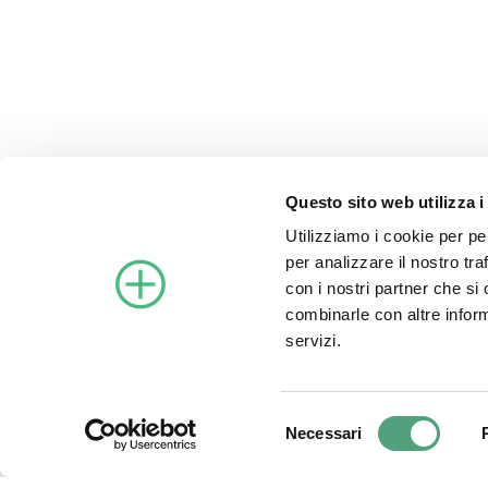
Privacy Policy
|
Cookie Policy
Condizioni di vendita
DOWNLOAD SOFTWARE
Questo sito web utilizza i
Utilizziamo i cookie per pe
per analizzare il nostro tra
con i nostri partner che si
combinarle con altre inform
servizi.
©2021 Archimede Energia S
Selezione
Necessari
del
consenso