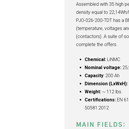
Assembled with 35 high p
density equal to 22,14Wh/
PJO-026-200-TDT has a BM
(temperature, voltages a
(contactors). A suite of s
complete the offers.
Chemical:
LiNMC
Nominal voltage:
25
Capacity
: 200 Ah
Dimension (LxWxH)
Weight:
~ 112 lbs
Certifications:
EN 61
50581:2012
MAIN FIELDS: