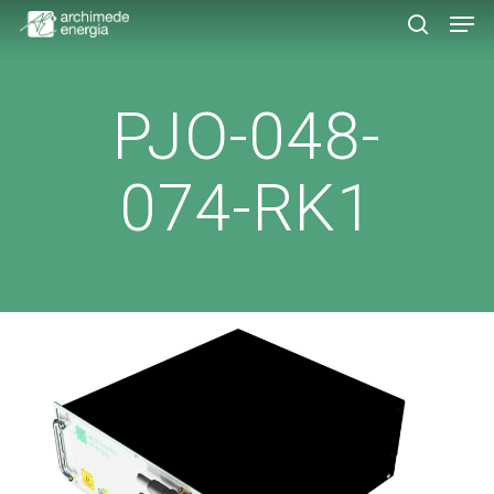
Men
Skip
to
search
main
content
PJO-048-
074-RK1