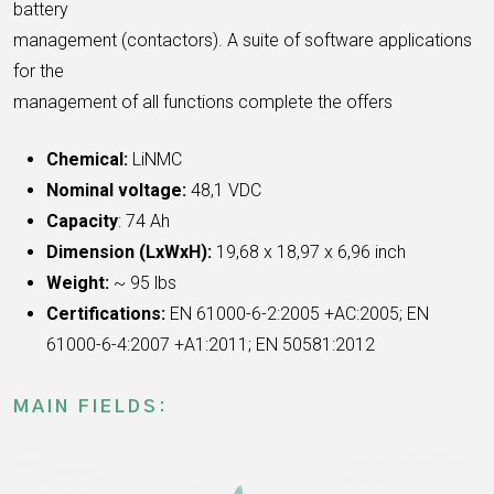
battery
management (contactors). A suite of software applications
for the
management of all functions complete the offers
Chemical:
LiNMC
Nominal voltage:
48,1 VDC
Capacity
: 74 Ah
Dimension (LxWxH):
19,68 x 18,97 x 6,96 inch
Weight:
~ 95 lbs
Certifications:
EN 61000-6-2:2005 +AC:2005;
EN
61000-6-4:2007 +A1:2011; EN 50581:2012
MAIN FIELDS: