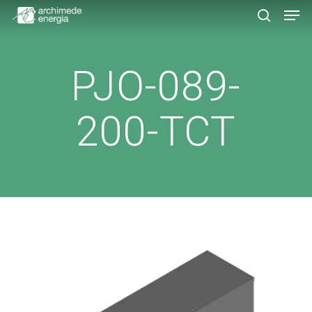
Men
Skip
to
search
main
content
PJO-089-
200-TCT