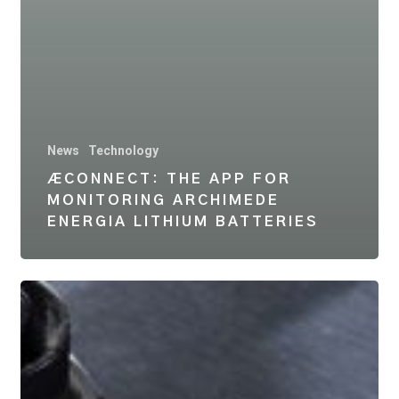
News
Technology
ÆCONNECT: THE APP FOR
MONITORING ARCHIMEDE
ENERGIA LITHIUM BATTERIES
Archimede
Energia
batteries
are
certified