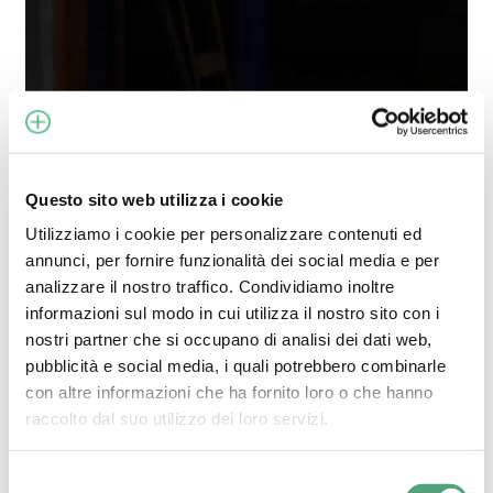
lithium
batteries:
truths
and
misconceptions
debunked
Questo sito web utilizza i cookie
Utilizziamo i cookie per personalizzare contenuti ed
annunci, per fornire funzionalità dei social media e per
analizzare il nostro traffico. Condividiamo inoltre
informazioni sul modo in cui utilizza il nostro sito con i
nostri partner che si occupano di analisi dei dati web,
pubblicità e social media, i quali potrebbero combinarle
con altre informazioni che ha fornito loro o che hanno
News
Technology
raccolto dal suo utilizzo dei loro servizi.
THE MYTHS
ABOUT LITHIUM
Selezione
BATTERIES: