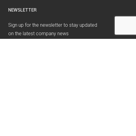
NEWSLETTER
Sign up for the newsletter to stay updated
on the latest company news
Click Here
©2021 Archimede Energia S.r.l. - P.I. 03313010963. | Via
dell’industria, 15 Verbania (VB) 28924 – Italia | All Rights
Reserved