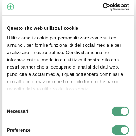
ENERGY 2019
Questo sito web utilizza i cookie
Archimede
Utilizziamo i cookie per personalizzare contenuti ed
Energia
annunci, per fornire funzionalità dei social media e per
alla
analizzare il nostro traffico. Condividiamo inoltre
Fiera
informazioni sul modo in cui utilizza il nostro sito con i
GIS
nostri partner che si occupano di analisi dei dati web,
di
pubblicità e social media, i quali potrebbero combinarle
Piacenza
con altre informazioni che ha fornito loro o che hanno
raccolto dal suo utilizzo dei loro servizi.
Selezione
Necessari
del
consenso
Preferenze