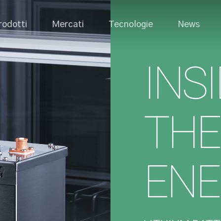
rodotti
Mercati
Tecnologie
News
INS
THE
ENE