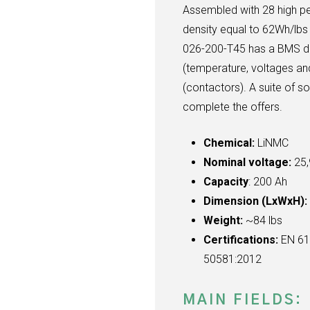
Assembled with 28 high p
density equal to 62Wh/lbs
026-200-T45 has a BMS de
(temperature, voltages a
(contactors). A suite of s
complete the offers.
Chemical:
LiNMC
Nominal voltage:
25,
Capacity
: 200 Ah
Dimension (LxWxH):
Weight:
~84 lbs
Certifications:
EN 61
50581:2012
MAIN FIELDS: