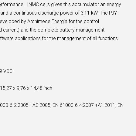
erformance LINMC cells gives this accumulator an energy
 and a continuous discharge power of 3,11 kW. The PJY-
veloped by Archimede Energia for the control
nd current) and the complete battery management
oftware applications for the management of all functions
9 VDC
15,27 x 9,76 x 14,48 inch
000-6-2:2005 +AC:2005; EN 61000-6-4:2007 +A1:2011; EN