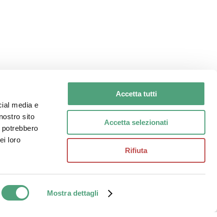
Click Here
Accetta tutti
cial media e
nostro sito
Accetta selezionati
i potrebbero
ei loro
Rifiuta
Share
alia | All Rights Reserved
Mostra dettagli