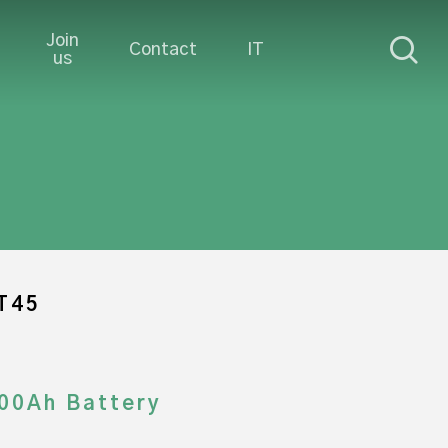
Join
sea
Contact
IT
us
T45
00Ah Battery