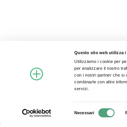
Privacy Policy
|
Cookie Policy
Condizioni di vendita
DOWNLOAD SOFTWARE
Questo sito web utilizza i
Utilizziamo i cookie per pe
per analizzare il nostro tra
con i nostri partner che si
combinarle con altre inform
servizi.
©2021 Archimede Energia S
Selezione
Necessari
del
consenso