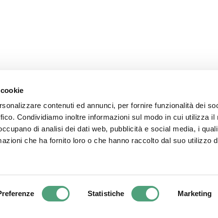
Follow us
 cookie
rsonalizzare contenuti ed annunci, per fornire funzionalità dei so
ffico. Condividiamo inoltre informazioni sul modo in cui utilizza il 
 occupano di analisi dei dati web, pubblicità e social media, i qual
azioni che ha fornito loro o che hanno raccolto dal suo utilizzo d
.r.l. - P.I. 03313010963. | Via dell’industria, 15 Verbania (VB) 28924 – It
Preferenze
Statistiche
Marketing