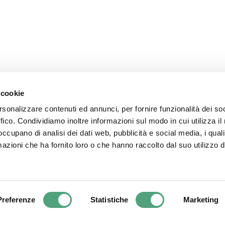
Seguici su
 cookie
rsonalizzare contenuti ed annunci, per fornire funzionalità dei so
ffico. Condividiamo inoltre informazioni sul modo in cui utilizza il 
 occupano di analisi dei dati web, pubblicità e social media, i qual
azioni che ha fornito loro o che hanno raccolto dal suo utilizzo d
.r.l. - P.I. 03313010963. | Via dell’industria, 15 Verbania (VB) 28924 – It
Preferenze
Statistiche
Marketing