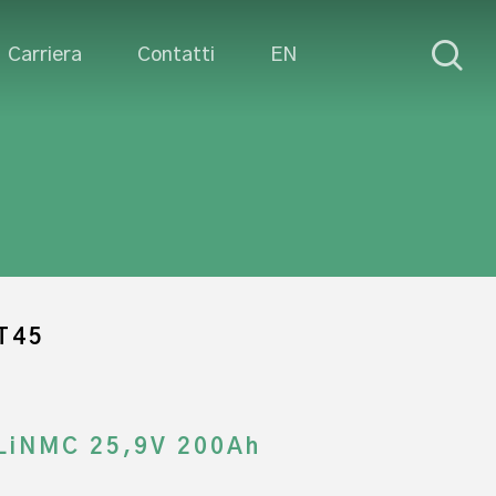
sea
Carriera
Contatti
EN
T45
LiNMC 25,9V 200Ah