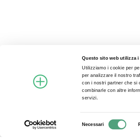
Privacy Policy
|
Cookie Policy
Condizioni di vendita
DOWNLOAD SOFTWARE
Questo sito web utilizza i
Utilizziamo i cookie per pe
per analizzare il nostro tra
con i nostri partner che si
combinarle con altre inform
servizi.
©2021 Archimede Energia S
Selezione
Necessari
del
consenso