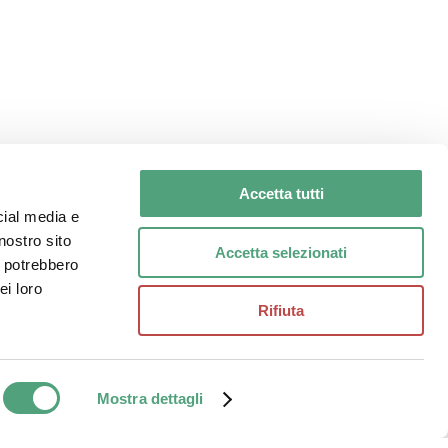
Clicca Qui
Accetta tutti
cial media e
nostro sito
Accetta selezionati
i potrebbero
ei loro
Rifiuta
Share
alia | All Rights Reserved
Mostra dettagli