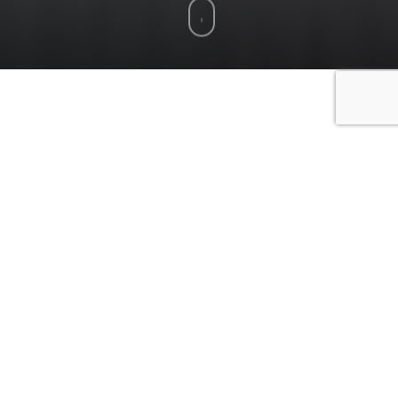
TOOLCHAIN FOR LITHIUM
BATTERIES: DIAGNOSIS AND
MAINTENANCE, INNOVATIVE
SOLUTIONS
The management of lithium batteries goes beyond
merely optimizing their performance; it extends to real-
time monitoring, diagnostics, and maintenance. At
Archimede Energia, producers of lithium-ion batteries
and accumulators, we have developed an advanced
toolchain
designed to provide users with maximum