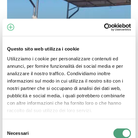
progetto
EV-
ITA
“Elettrificare
la
nautica
Questo sito web utilizza i cookie
è
Utilizziamo i cookie per personalizzare contenuti ed
già
annunci, per fornire funzionalità dei social media e per
possibile”
analizzare il nostro traffico. Condividiamo inoltre
Nautica
Novità
Progetti
informazioni sul modo in cui utilizza il nostro sito con i
nostri partner che si occupano di analisi dei dati web,
LE BATTERIE
pubblicità e social media, i quali potrebbero combinarle
ARCHIMEDE PER
con altre informazioni che ha fornito loro o che hanno
IL PROGETTO EV-
raccolto dal suo utilizzo dei loro servizi.
ITA
“ELETTRIFICARE
LA NAUTICA È GIÀ
Selezione
Necessari
POSSIBILE”
del