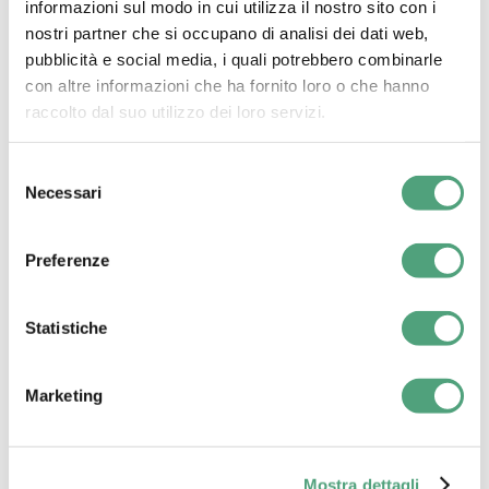
informazioni sul modo in cui utilizza il nostro sito con i
RICICLO DELLE
nostri partner che si occupano di analisi dei dati web,
BATTERIE AL
pubblicità e social media, i quali potrebbero combinarle
LITIO:
con altre informazioni che ha fornito loro o che hanno
TECNOLOGIE,
raccolto dal suo utilizzo dei loro servizi.
VANTAGGI E
SFIDE
DELL’ECONOMIA
Selezione
Necessari
CIRCOLARE
del
consenso
Preferenze
I
falsi
Statistiche
miti
sulle
Marketing
batterie
al
litio:
Mostra dettagli