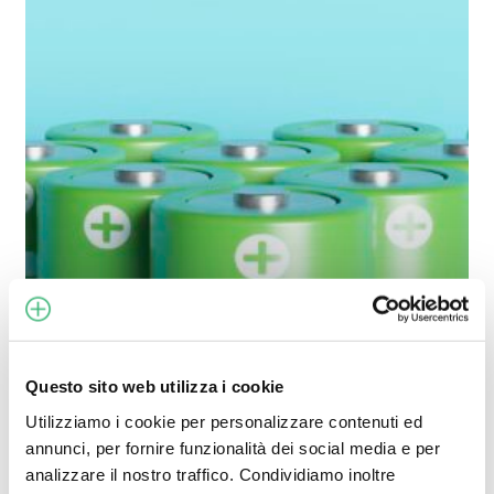
al
litio:
tecnologie,
vantaggi
e
sfide
dell’economia
circolare
Questo sito web utilizza i cookie
Utilizziamo i cookie per personalizzare contenuti ed
annunci, per fornire funzionalità dei social media e per
Novità
analizzare il nostro traffico. Condividiamo inoltre