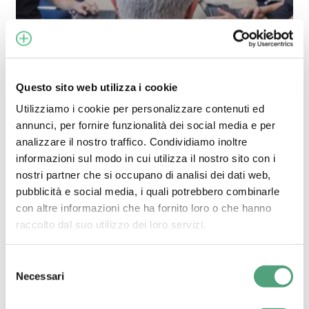
e
diagnosi
in
tempo
Questo sito web utilizza i cookie
reale
Progetti
Tecnologia
Utilizziamo i cookie per personalizzare contenuti ed
TOOLCHAIN
annunci, per fornire funzionalità dei social media e per
AVANZATI PER
analizzare il nostro traffico. Condividiamo inoltre
BATTERIE AL
informazioni sul modo in cui utilizza il nostro sito con i
LITIO:
nostri partner che si occupano di analisi dei dati web,
EFFICIENZA,
pubblicità e social media, i quali potrebbero combinarle
CONTROLLO E
con altre informazioni che ha fornito loro o che hanno
DIAGNOSI IN
raccolto dal suo utilizzo dei loro servizi.
TEMPO REALE
Selezione
Necessari
del
consenso