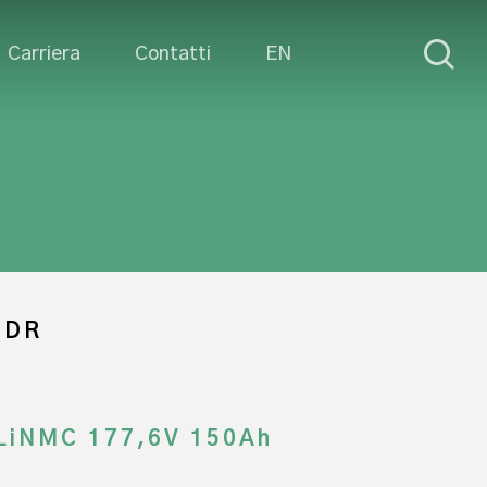
sea
Carriera
Contatti
EN
TDR
LiNMC 177,6V 150Ah