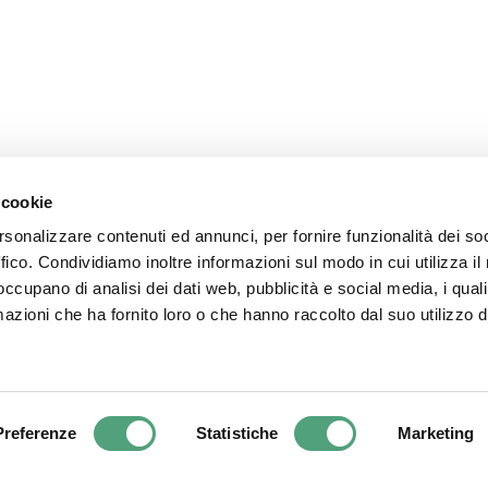
Seguici su
 cookie
rsonalizzare contenuti ed annunci, per fornire funzionalità dei so
ffico. Condividiamo inoltre informazioni sul modo in cui utilizza il 
 occupano di analisi dei dati web, pubblicità e social media, i qual
azioni che ha fornito loro o che hanno raccolto dal suo utilizzo d
.r.l. - P.I. 03313010963. | Via dell’industria, 15 Verbania (VB) 28924 – It
Preferenze
Statistiche
Marketing