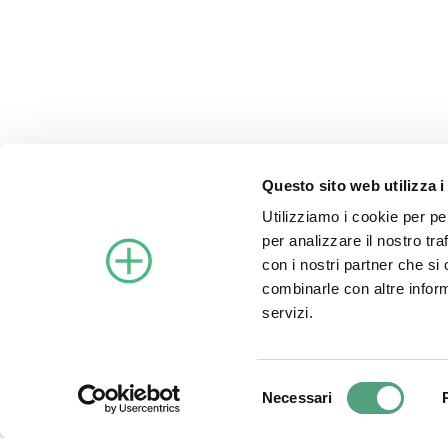
Privacy Policy
|
Cookie Policy
Condizioni di vendita
DOWNLOAD SOFTWARE
Questo sito web utilizza i
Utilizziamo i cookie per pe
per analizzare il nostro tra
con i nostri partner che si
combinarle con altre inform
servizi.
©2021 Archimede Energia S
Selezione
Necessari
del
consenso