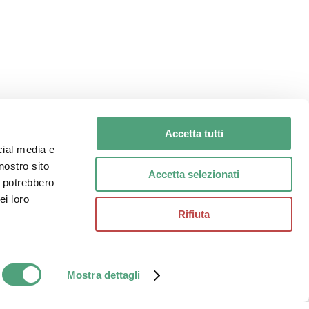
Clicca Qui
Accetta tutti
cial media e
nostro sito
Accetta selezionati
i potrebbero
ei loro
Rifiuta
Share
alia | All Rights Reserved
Mostra dettagli