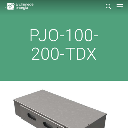
Men
Skip
to
search
main
content
PJO-100-
200-TDX