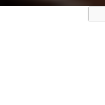
OTTIMIZZAZIONE ENERGETICA CON
BATTERIE A LITIO MODULARI:
SOLUZIONI FLESSIBILI E SCALABILI
PER APPLICAZIONI ELETTRICHE
Molte applicazioni che utilizzano sistemi di trazione
elettrici o accumuli di energia al litio richiedono la
necessità di collegare più di una batteria al proprio
sistema. Questa esigenza generalmente sorge per
raggiungere i seguenti obiettivi:
Aumento della tensione DC bus
: Collegando più