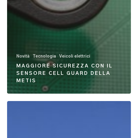
Novità
Tecnologia
Veicoli elettrici
MAGGIORE SICUREZZA CON IL
SENSORE CELL GUARD DELLA
METIS
Tecnologia
all’avanguardia
e
competenza